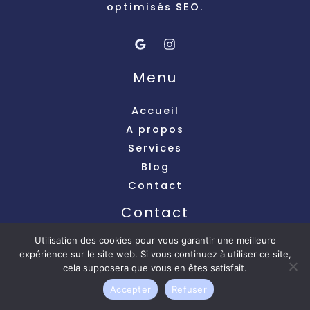
optimisés SEO.
Menu
Accueil
A propos
Services
Blog
Contact
Contact
Utilisation des cookies pour vous garantir une meilleure
Montigny les Cormeilles contact@web-
expérience sur le site web. Si vous continuez à utiliser ce site,
preneuse.com
cela supposera que vous en êtes satisfait.
06-41-19-29-28
Accepter
Refuser